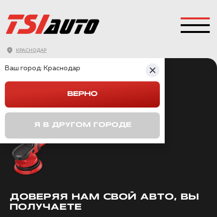
КРАСНОДАР
Ваш город:
Краснодар
ТОП
ОВЫЙ
ДЕТЕЙЛИНГ
ВЕРНО
АВТОМОБИЛЯ
Я В ДРУГОМ ГОРОДЕ
ДОВЕРЯЯ НАМ СВОЙ АВТО, ВЫ
ПОЛУЧАЕТЕ