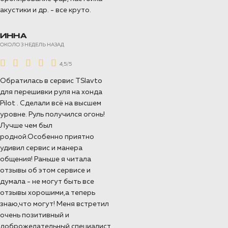
акустики и др. - все круто.
ИННА
ОКОЛО 3 НЕДЕЛЬ НАЗАД
4,5/5
Обратилась в сервис TSIavto
для перешивки руля на хонда
Pilot . Сделали всё на высшем
уровне. Руль получился огонь!
Лучше чем был
родной.Особенно приятно
удивил сервис и манера
общения! Раньше я читала
отзывы об этом сервисе и
думала - не могут быть все
отзывы хорошими,а теперь
знаю,что могут! Меня встретил
очень позитивный и
доброжелательный специалист.