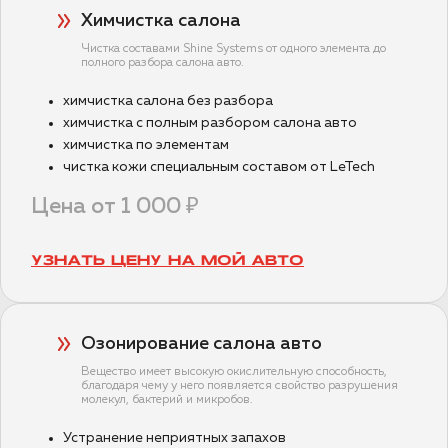
Химчистка салона
Чистка составами Shine Systems от одного элемента до
полного разбора салона авто.
химчистка салона без разбора
химчистка с полным разбором салона авто
химчистка по элементам
чистка кожи специальным составом от LeTech
Цена от 1 000 ₽
УЗНАТЬ ЦЕНУ НА МОЙ АВТО
Озонирование салона авто
Вещество имеет высокую окислительную способность,
благодаря чему у него появляется свойство разрушения
молекул, бактерий и микробов.
Устранение неприятных запахов