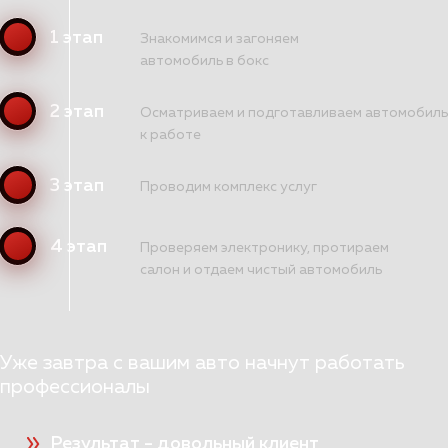
1 этап
Знакомимся и загоняем
автомобиль в бокс
2 этап
Осматриваем и подготавливаем автомобиль
к работе
3 этап
Проводим комплекс услуг
4 этап
Проверяем электронику, протираем
салон и отдаем чистый автомобиль
Уже завтра с вашим авто начнут работать
профессионалы
Результат - довольный клиент