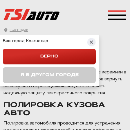
ПОЛИРОВКА КУЗОВА И
КРАСНОДАР
НАНЕСЕНИЕ
Ваш город:
Краснодар
КЕРАМИКИ В
КРАСНОДАРЕ
ВЕРНО
Полировка кузова автомобиля и нанесение керамики в
Я В ДРУГОМ ГОРОДЕ
Краснодаре — это один из лучших способов вернуть
вашему авто первозданный вид и обеспечить
надежную защиту лакокрасочного покрытия.
ПОЛИРОВКА КУЗОВА
АВТО
Полировка автомобиля проводится для устранения