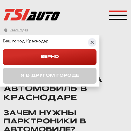
КРАСНОДАР
ГЛАВНАЯ
→
АВТОЗВУК И ОБОРУДОВАНИЕ
→
Ваш город:
УСТАНОВКА ПАРКТРОНИКА
Краснодар
ВЕРНО
УСТАНОВКА И
ПОДКЛЮЧЕНИЕ
Я В ДРУГОМ ГОРОДЕ
ПАРКТРОНИКА НА
АВТОМОБИЛЬ В
КРАСНОДАРЕ
ЗАЧЕМ НУЖНЫ
ПАРКТРОНИКИ В
АВТОМОБИЛЕ?