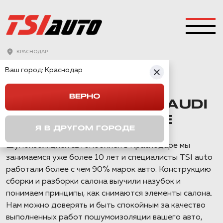
КРАСНОДАР
ГЛАВНАЯ
→
AUDI
→
A1
→
Ваш город:
ШУМОИЗОЛЯЦИЯ AUDI A1 В КРАСНОДАРЕ
Краснодар
ВЕРНО
ШУМОИЗОЛЯЦИЯ AUDI
A1 В КРАСНОДАРЕ
Я В ДРУГОМ ГОРОДЕ
Шумоизоляцией автомобилей в Краснодаре мы
занимаемся уже более 10 лет и специалисты TSI auto
работали более с чем 90% марок авто. Конструкцию
сборки и разборки салона выучили назубок и
понимаем принципы, как снимаются элементы салона.
Нам можно доверять и быть спокойным за качество
выполненных работ пошумоизоляции вашего авто,