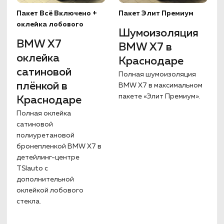
Пакет Всё Включено +
Пакет Элит Премиум
оклейка лобового
Шумоизоляция
BMW X7
BMW X7 в
оклейка
Краснодаре
сатиновой
Полная шумоизоляция
плёнкой в
BMW X7 в максимальном
пакете «Элит Премиум».
Краснодаре
Полная оклейка
сатиновой
полиуретановой
бронепленкой BMW X7 в
детейлинг-центре
TSIauto с
дополнительной
оклейкой лобового
стекла.