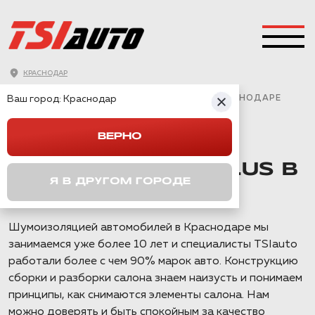
КРАСНОДАР
ГЛАВНАЯ
→
CHANGAN
→
CS35 PLUS
→
Ваш город:
ШУМОИЗОЛЯЦИЯ CHANGAN CS35 PLUS В КРАСНОДАРЕ
Краснодар
ВЕРНО
ШУМОИЗОЛЯЦИЯ
CHANGAN CS35 PLUS В
Я В ДРУГОМ ГОРОДЕ
КРАСНОДАРЕ
Шумоизоляцией автомобилей в Краснодаре мы
занимаемся уже более 10 лет и специалисты TSIauto
работали более с чем 90% марок авто. Конструкцию
сборки и разборки салона знаем наизусть и понимаем
принципы, как снимаются элементы салона. Нам
можно доверять и быть спокойным за качество