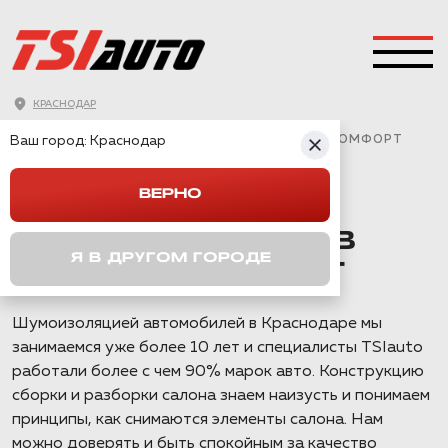
КРАСНОДАР
ГЛАВНАЯ
→
CHANGAN
→
UNI-K
→
Ваш город:
CHANGAN UNI-K ШУМОИЗОЛЯЦИЯ В ПАКЕТЕ КОМФОРТ
Краснодар
ВЕРНО
CHANGAN UNI-K
ШУМОИЗОЛЯЦИЯ В
Я В ДРУГОМ ГОРОДЕ
ПАКЕТЕ КОМФОРТ
Шумоизоляцией автомобилей в Краснодаре мы
занимаемся уже более 10 лет и специалисты TSIauto
работали более с чем 90% марок авто. Конструкцию
сборки и разборки салона знаем наизусть и понимаем
принципы, как снимаются элементы салона. Нам
можно доверять и быть спокойным за качество