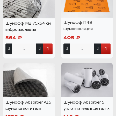
Шумофф П4В
Шумофф М2 75x54 см
шумоизоляция
виброизоляция
564 ₽
405 ₽
Шумофф Absorber А15
Шумофф Absorber 5
шумопоглотитель
уплотнитель в деталях