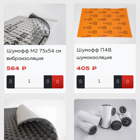
Шумофф П4В
Шумофф М2 75x54 см
шумоизоляция
виброизоляция
564 ₽
405 ₽