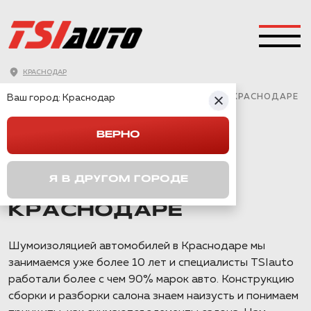
КРАСНОДАР
ГЛАВНАЯ
→
CHANGAN
→
UNI-S
→
Ваш город:
ПОЛНАЯ ШУМОИЗОЛЯЦИЯ CHANGAN UNI-S В КРАСНОДАРЕ
Краснодар
ВЕРНО
ПОЛНАЯ
ШУМОИЗОЛЯЦИЯ
Я В ДРУГОМ ГОРОДЕ
CHANGAN UNI-S В
КРАСНОДАРЕ
Шумоизоляцией автомобилей в Краснодаре мы
занимаемся уже более 10 лет и специалисты TSIauto
работали более с чем 90% марок авто. Конструкцию
сборки и разборки салона знаем наизусть и понимаем