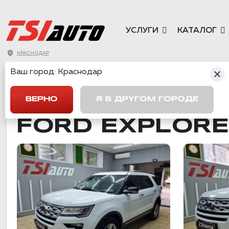
УСЛУГИ
КАТАЛОГ
КРАСНОДАР
Ваш город:
Краснодар
ГЛАВНАЯ
→
FORD
→
FORD EXPLORER
ВЕРНО
Я В ДРУГОМ ГОРОДЕ
FORD EXPLOR