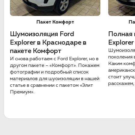
Пакет Комфорт
Па
Шумоизоляция Ford
Полная 
Explorer в Краснодаре в
Explore
пакете Комфорт
Шумоизоляц
поколения 
И снова работаем с Ford Explorer, но в
Каким ком
другом пакете – «Комфорт». Покажем
американск
фотографии и подробный список
стоит улу
материалов для шуоизоляции в нашей
расскажем, 
статье в сравнении с пакетом «Элит
Премиум».