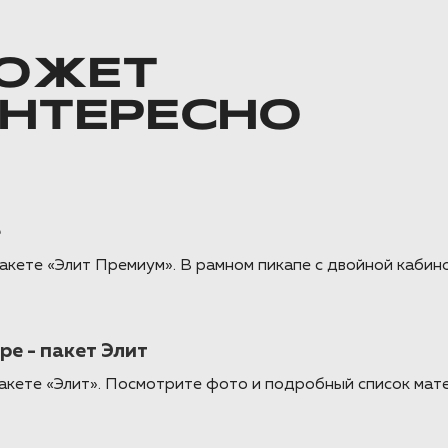
ОЖЕТ
ИНТЕРЕСНО
е
кете «Элит Премиум». В рамном пикапе с двойной кабин
е - пакет Элит
акете «Элит». Посмотрите фото и подробный список мат