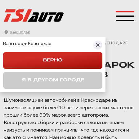
КРАСНОДАР
ГЛАВНАЯ
→
GEELY
→
MONJARO
→
Ваш город:
ШУМОИЗОЛЯЦИЯ АРОК GEELY MONJARO В КРАСНОДАРЕ
Краснодар
ВЕРНО
ШУМОИЗОЛЯЦИЯ АРОК
GEELY MONJARO В
Я В ДРУГОМ ГОРОДЕ
КРАСНОДАРЕ
Шумоизоляцией автомобилей в Краснодаре мы
занимаемся уже более 10 лет и через наших мастеров
прошли более 90% марок всего автопрома.
Конструкцию сборки и разборки салона мы знаем
наизусть и понимаем принципы, что где находится и
как это снимается. Нам можно доверять и быть