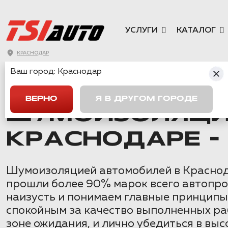
УСЛУГИ
КАТАЛОГ
КРАСНОДАР
Ваш город:
Краснодар
ГЛАВНАЯ
→
HAVAL
→
DARGO
→
ШУМОИЗОЛЯЦИЯ HAVAL DAR
ВЕРНО
Я В ДРУГОМ ГОРОДЕ
ШУМОИЗОЛЯЦИ
КРАСНОДАРЕ -
Шумоизоляцией автомобилей в Краснода
прошли более 90% марок всего автопро
наизусть и понимаем главные принципы, 
спокойным за качество выполненных ра
зоне ожидания, и лично убедиться в вы