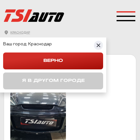
КРАСНОДАР
ГЛАВНАЯ
→
HYUNDAI
→
TIBURON
Ваш город:
Краснодар
ВЕРНО
TIBURON
Я В ДРУГОМ ГОРОДЕ