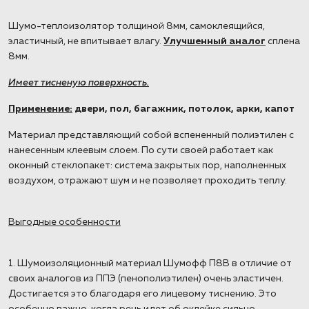
Шумо-теплоизолятор толщиной 8мм, самоклеящийся,
эластичный, не впитывает влагу.
Улучшенный аналог
сплена
8мм.
Имеет тисненую поверхность.
Применение:
двери, пол, багажник, потолок, арки, капот
Материал представляющий собой вспененный полиэтилен с
нанесенным клеевым слоем. По сути своей работает как
оконный стеклопакет: система закрытых пор, наполненных
воздухом, отражают шум и не позволяет проходить теплу.
Выгодные особенности
1. Шумоизоляционный материал Шумофф П8В в отличие от
своих аналогов из ППЭ (пенополиэтилен) очень эластичен.
Достигается это благодаря его лицевому тиснению. Это