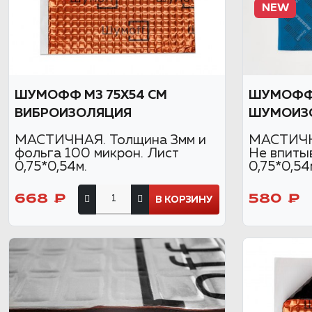
NEW
ШУМОФФ М3 75Х54 СМ
ШУМОФФ
ВИБРОИЗОЛЯЦИЯ
ШУМОИЗ
МАСТИЧНАЯ. Толщина 3мм и
МАСТИЧНА
фольга 100 микрон. Лист
Не впитыв
0,75*0,54м.
0,75*0,54
668 ₽
580 ₽
В КОРЗИНУ