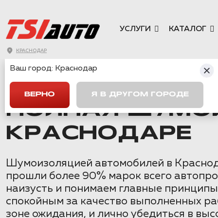
УСЛУГИ
КАТАЛОГ
КРАСНОДАР
Ваш город:
Краснодар
ГЛАВНАЯ
→
KIA
→
RIO
→
ПОЛНАЯ ШУМОИЗОЛЯЦИЯ KIA RIO 
ВЕРНО
Я В ДРУГОМ ГОРОДЕ
ПОЛНАЯ ШУМОИ
КРАСНОДАРЕ
Шумоизоляцией автомобилей в Краснода
прошли более 90% марок всего автопро
наизусть и понимаем главные принципы, 
спокойным за качество выполненных ра
зоне ожидания, и лично убедиться в вы