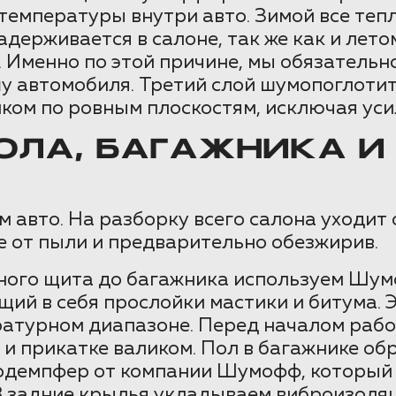
емпературы внутри авто. Зимой все тепло
держивается в салоне, так же как и летом
. Именно по этой причине, мы обязательн
 автомобиля. Третий слой шумопоглотит
ом по ровным плоскостям, исключая усил
ЛА, БАГАЖНИКА И 
 авто. На разборку всего салона уходит о
е от пыли и предварительно обезжирив.
рного щита до багажника используем Шум
й в себя прослойки мастики и битума. 
атурном диапазоне. Перед началом рабо
жу и прикатке валиком. Пол в багажнике
родемпфер от компании Шумофф, который 
 В задние крылья укладываем виброизоля