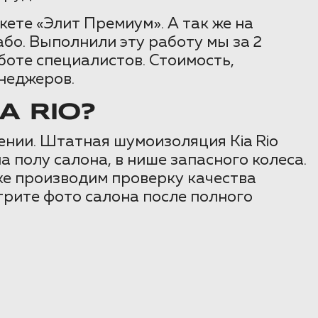
кете «Элит Премиум». А так же на
бо. Выполнили эту работу мы за 2
оте специалистов. Стоимость,
неджеров.
 RIO?
ении. Штатная шумоизоляция Kia Rio
полу салона, в нише запасного колеса.
ке производим проверку качества
рите фото салона после полного