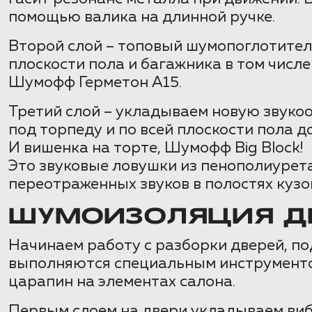
помощью валика на длинной ручке.
Второй слой – топовый шумопоглотител
плоскости пола и багажника в том числ
Шумофф Герметон А15.
Третий слой – укладываем новую звук
под торпеду и по всей плоскости пола д
И вишенка на торте, Шумофф Big Block!
Это звуковые ловушки из пенополиурет
переотраженных звуков в полостях кузо
ШУМОИЗОЛЯЦИЯ ДВ
Начинаем работу с разборки дверей, п
выполняются специальным инструментом
царапин на элементах салона.
Первым слоем на двери укладываем виб