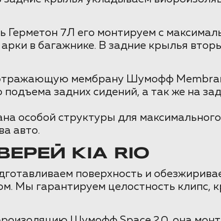
ь Герметон 7Л его монтируем с максимал
е арки в багажнике. В задние крылья вт
оотражающую мембрану Шумофф Membrane
о подъема задних сидений, а так же на за
ана особой структуры для максимальног
ва авто.
ЕРЕЙ KIA RIO
одготавливаем поверхность и обезжирива
. Мы гарантируем целостность клипс, к
роизоляцию Шумофф Space 2.0, она монт