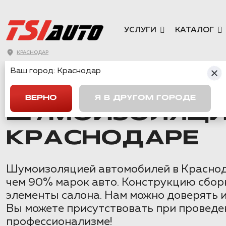
УСЛУГИ
КАТАЛОГ
КРАСНОДАР
Ваш город:
Краснодар
ГЛАВНАЯ
→
MITSUBISHI
→
ASX
→
ШУМОИЗОЛЯЦИЯ MITSUBIS
ВЕРНО
Я В ДРУГОМ ГОРОДЕ
ШУМОИЗОЛЯЦИЯ 
КРАСНОДАРЕ
Шумоизоляцией автомобилей в Краснода
чем 90% марок авто. Конструкцию сбор
элементы салона. Нам можно доверять 
Вы можете присутствовать при проведен
профессионализме!