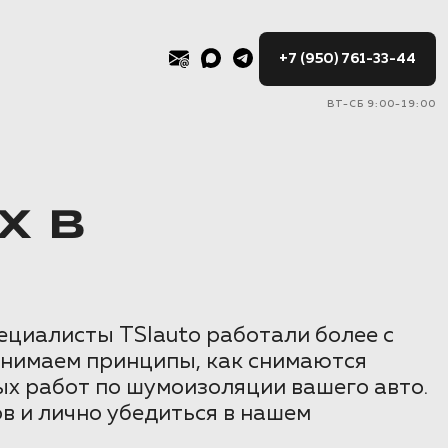
+7 (950) 761-33-44
ВТ-СБ 9:00-19:00
X В
ециалисты TSIauto работали более с
понимаем принципы, как снимаются
ых работ по шумоизоляции вашего авто.
в и лично убедиться в нашем