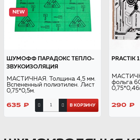
NEW
ШУМОФФ ПАРАДОКС ТЕПЛО-
PRACTIK 
ЗВУКОИЗОЛЯЦИЯ
МАСТИЧНА
МАСТИЧНАЯ. Толщина 4,5 мм.
фольга 6
Вспененный полиэтилен. Лист
0,75*0,46
0,75*0,5м.
635 ₽
290 ₽
В КОРЗИНУ