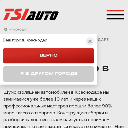
КРАСНОДАР
ГЛАВНАЯ
→
TOYOTA
→
ALPHARD
→
Ваш город:
ШУМОИЗОЛЯЦИЯ TOYOTA ALPHARD В КРАСНОДАРЕ
Краснодар
ВЕРНО
ШУМОИЗОЛЯЦИЯ
TOYOTA ALPHARD В
Я В ДРУГОМ ГОРОДЕ
КРАСНОДАРЕ
Шумоизоляцией автомобилей в Краснодаре мы
занимаемся уже более 10 лет и через наших
профессиональных мастеров прошли более 90%
марок всего автопрома. Конструкцию сборки и
разборки салона мы знаем наизусть и понимаем
принципы, что где находится и как это снимается. Нам