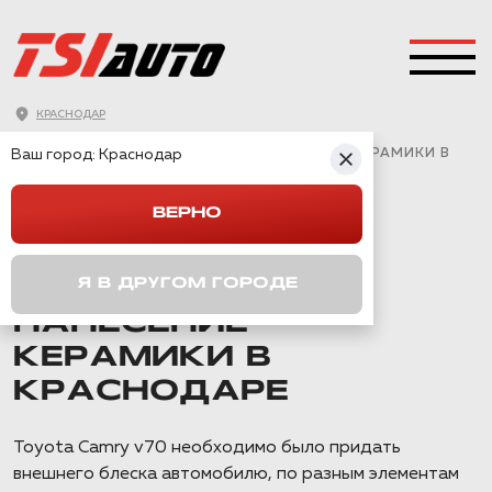
КРАСНОДАР
ГЛАВНАЯ
→
TOYOTA
→
CAMRY V70
→
Ваш город:
TOYOTA CAMRY ПОЛИРОВКА И НАНЕСЕНИЕ КЕРАМИКИ В
Краснодар
КРАСНОДАРЕ
ВЕРНО
TOYOTA CAMRY
Я В ДРУГОМ ГОРОДЕ
ПОЛИРОВКА И
НАНЕСЕНИЕ
КЕРАМИКИ В
КРАСНОДАРЕ
Toyota Camry v70 необходимо было придать
внешнего блеска автомобилю, по разным элементам