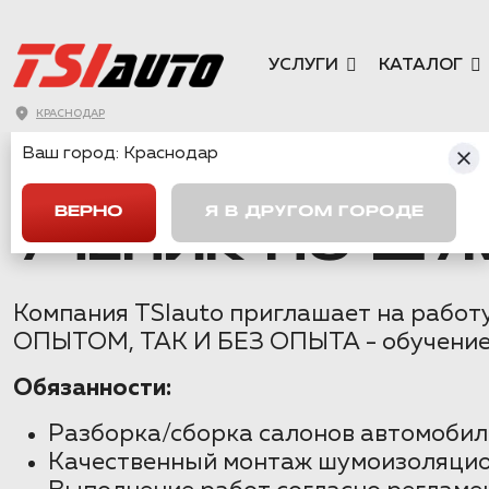
УСЛУГИ
КАТАЛОГ
КРАСНОДАР
Ваш город:
Краснодар
ГЛАВНАЯ
→
ВАКАНСИИ
→
УЧЕНИК ПО ШУМОИЗОЛЯЦИИ АВ
ВЕРНО
Я В ДРУГОМ ГОРОДЕ
УЧЕНИК ПО Ш
Компания TSIauto приглашает на работ
ОПЫТОМ, ТАК И БЕЗ ОПЫТА - обучение 
Обязанности:
Разборка/сборка салонов автомобил
Качественный монтаж шумоизоляцио