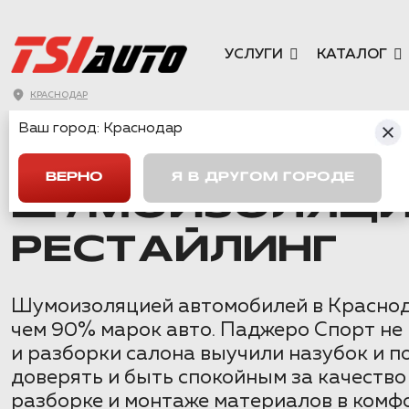
УСЛУГИ
КАТАЛОГ
КРАСНОДАР
Ваш город:
Краснодар
ГЛАВНАЯ
→
MITSUBISHI
→
PAJERO SPORT 3
→
ШУМОИЗОЛЯЦИ
ВЕРНО
Я В ДРУГОМ ГОРОДЕ
ШУМОИЗОЛЯЦИЯ 
РЕСТАЙЛИНГ
Шумоизоляцией автомобилей в Краснода
чем 90% марок авто. Паджеро Спорт не 
и разборки салона выучили назубок и 
доверять и быть спокойным за качеств
разборке и монтаже материалов в комфо