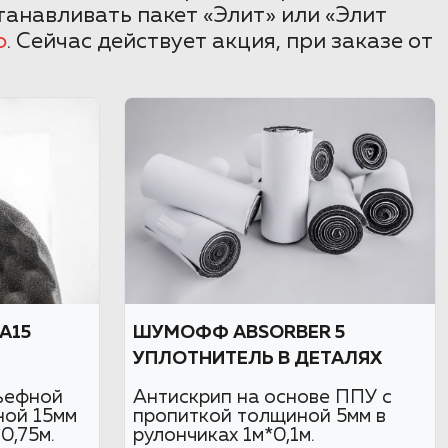
анавливать пакет «Элит» или «Элит
ф
. Сейчас действует акция, при заказе от
А15
ШУМОФФ ABSORBER 5
УПЛОТНИТЕЛЬ В ДЕТАЛЯХ
ьефной
Антискрип на основе ППУ с
ной 15мм
пропиткой толщиной 5мм в
0,75м.
рулончиках 1м*0,1м.