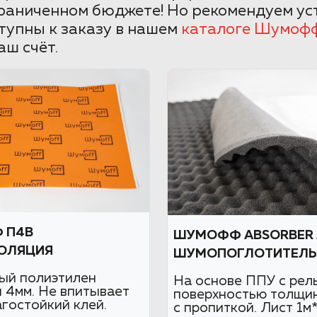
раниченном бюджете! Но рекомендуем уст
тупны к заказу в нашем
каталоге Шумоф
аш счёт.
 П4В
ШУМОФФ ABSORBER 
ОЛЯЦИЯ
ШУМОПОГЛОТИТЕЛЬ
ый полиэтилен
На основе ППУ с рел
 4мм. Не впитывает
поверхностью толщи
агостойкий клей.
с пропиткой. Лист 1м*