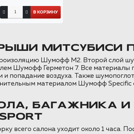
В КОРЗИНУ
РЫШИ МИТСУБИСИ 
оизоляцию Шумофф М2. Второй слой шумо
лем Шумофф Герметон 7. Все материалы 
и и попадание воздуха. Также шумопогло
отнительным материалом Шумофф Specifi
ЛА, БАГАЖНИКА И
 SPORT
рку всего салона уходит около 1 часа. П